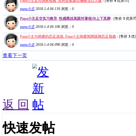
Papa小主足控调教视频_黑色短裙露出倆條雪白大腿
- [售价
4
优美币]
papa小主
2018-1-4 04:11
0
浏览：
0
Papa小主足交实习教导_性感黑丝高跟对著假JB上下其脚
- [售价
3
优美币
papa小主
2018-1-4 04:10
0
浏览：
0
Papa小主与闺蜜的恋足游戏_Papa小主闺蜜闻脚舔脚恋足视频
- [售价
3
优
papa小主
2018-1-4 04:09
0
浏览：
0
查看下一页
返 回
快速发帖