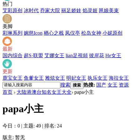
热门
艾彩原创
冰时代
乔家大院
丽足娇娃
焰灵姬
邕娘美束
美脚
彩琳系列
婉慈Icon
栖心之栈
凤仪亭
松岛女神
小妮原创
最新
国内综合
超S·联盟
艾娜女王
lian足視頻
彼岸花
He女王
更新
鹿宝女王
鱼爹女王
雅炫女王
明妃女王
执乐女王
海拉女王
搜索
热搜:
国产
女王
资源
搜索
首页
›
大陆港澳台知名女王大全
›
papa小主
papa小主
今日：0
|
主题: 49
|
排名: 24
版主: 暂无