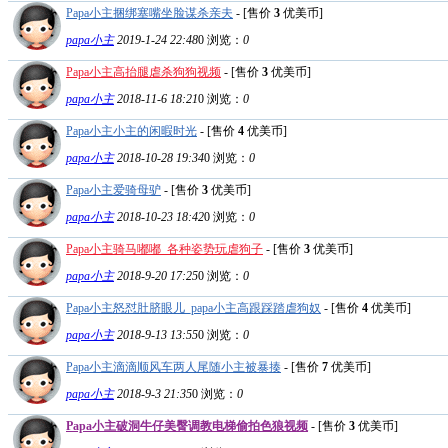
Papa小主捆绑塞嘴坐脸谋杀亲夫
- [售价
3
优美币]
papa小主
2019-1-24 22:48
0
浏览：
0
Papa小主高抬腿虐杀狗狗视频
- [售价
3
优美币]
papa小主
2018-11-6 18:21
0
浏览：
0
Papa小主小主的闲暇时光
- [售价
4
优美币]
papa小主
2018-10-28 19:34
0
浏览：
0
Papa小主爱骑母驴
- [售价
3
优美币]
papa小主
2018-10-23 18:42
0
浏览：
0
Papa小主骑马嘟嘟_各种姿势玩虐狗子
- [售价
3
优美币]
papa小主
2018-9-20 17:25
0
浏览：
0
Papa小主怒怼肚脐眼儿_papa小主高跟踩踏虐狗奴
- [售价
4
优美币]
papa小主
2018-9-13 13:55
0
浏览：
0
Papa小主滴滴顺风车两人尾随小主被暴揍
- [售价
7
优美币]
papa小主
2018-9-3 21:35
0
浏览：
0
Papa小主破洞牛仔美臀调教电梯偷拍色狼视频
- [售价
3
优美币]