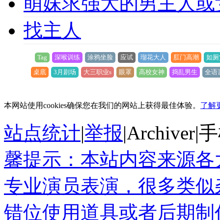
萌妹求强大的男主人或
找主人
Tag
深喉训练
涂鸦坐脸
应试
瑠花大人
肛门高潮
如厕
桌底
3月剧场
大三职业s
眼罩
高校女神
捣乱男生
全语
本网站使用cookies确保您在我们的网站上获得最佳体验。
了解
站点统计
|
举报
|
Archiver
|
手
馨提示：本站内容来源各
专业演员表演，很多类似
错位使用道具或者后期制