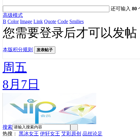
还可输入
80
高级模式
B
Color
Image
Link
Quote
Code
Smilies
您需要登录后才可以发帖
本版积分规则
发表帖子
周五
8月7日
搜索
热搜：
黑冰女王
伊轩女王
艾彩原创
品丝论足