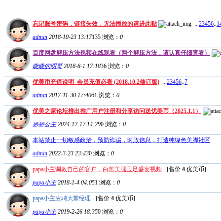
忘记账号密码，链接失效，无法播放的请进此贴
...
2
3
4
5
6
..
1
admin
2018-10-23 13:17
135
浏览：
0
百度网盘解压方法视频在线观看（两个解压方法，请认真仔细查看）
晓晓的明哥
2018-8-1 17:18
36
浏览：
0
优美币充值说明_会员充值必看 (2018.10.2修订版)
...
2
3
4
5
6
..
7
admin
2017-11-30 17:40
61
浏览：
0
优美之家论坛推出推广用户注册和分享访问送优美币（2025.1.1）
娇娇公主
2024-12-17 14:29
0
浏览：
0
本站禁止一切敏感政治，预防诈骗，时政信息，打造纯绿色美脚社区
admin
2022-3-23 23:43
0
浏览：
0
papa小主调教自己的客户，白皙美腿玉足盛宴视频
- [售价
4
优美币]
papa小主
2018-1-4 04:05
1
浏览：
0
papa小主应聘大堂经理
- [售价
4
优美币]
papa小主
2019-2-26 18:35
0
浏览：
0