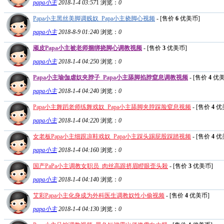
papa小主
2018-1-4 03:57
1
浏览：
0
Papa小主黑丝美脚调贱奴_Papa小主挠脚心视频
- [售价
6
优美币]
papa小主
2018-8-9 01:24
0
浏览：
0
顽皮Papa小主被老师捆绑挠脚心调教视频
- [售价
3
优美币]
papa小主
2018-1-4 04:25
0
浏览：
0
Papa小主瑜伽虐奴夹脖子_Papa小主舔脚掐脖窒息调教视频
- [售价
4
优美
papa小主
2018-1-4 04:24
0
浏览：
0
Papa小主舞蹈老师练舞戏奴_Papa小主舔脚夹脖踩脸窒息视频
- [售价
4
优
papa小主
2018-1-4 04:22
0
浏览：
0
女老板Papa小主细跟凉鞋戏奴_Papa小主踩头踢屁股踩踏视频
- [售价
4
优
papa小主
2018-1-4 04:16
0
浏览：
0
国产PaPa小主调教女职员_肉丝高跟挤眉瞪眼歪头殺
- [售价
3
优美币]
papa小主
2018-1-4 04:14
0
浏览：
0
艾彩Papa小主化身成为外科医生调教奴性小偷视频
- [售价
4
优美币]
papa小主
2018-1-4 04:13
0
浏览：
0